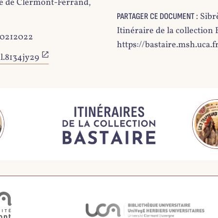
e de Clermont-Ferrand,
Sibr
PARTAGER CE DOCUMENT :
Itinéraire de la collectio
20212022
https://bastaire.msh.uca.f
kl.8134jy29