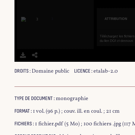
3
ATTRIBUTION
Téléchargez les fichiers p
du lien DOI ci-dessous.
Domaine public
4
etalab-2.0
DROITS :
LICENCE :
monographie
TYPE DE DOCUMENT :
1 vol. (96 p.) ; couv. ill. en coul. ; 21 cm
FORMAT :
5
1 fichier.pdf (5 Mo) ; 100 fichiers .jpg (117 M
FICHIERS :