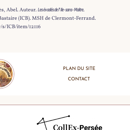
ès, Abel. Auteur.
.
Les évadés de l' Ile-sans-Maître
n Bastaire (ICB). MSH de Clermont-Ferrand.
r/s/ICB/item/12116
PLAN DU SITE
CONTACT