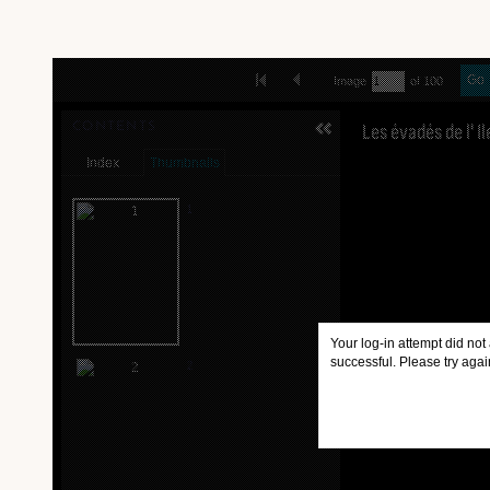
Skip to downloads and alternative formats
FIRST IMAGE
PREVIOUS IMAGE
Go
Image
of 100
MEDIA VIEWER
Les évadés de l' 
CONTENTS
Index
Thumbnails
1
Your log-in attempt did not
successful. Please try agai
2