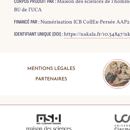
Maison des sciences de l’homm
CORPUS PRODUIT PAR :
BU de l’UCA
Numérisation ICB CollEx-Persée AAP
FINANCÉ PAR :
6
https://nakala.fr/10.34847/n
IDENTIFIANT UNIQUE (DOI) :
MENTIONS LÉGALES
PARTENAIRES
7
8