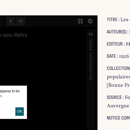
Les 
TITRE :
NEXT IMAGE
LAST IMAGE
GALLERY
AUTEUR(S) :
Ile-sans-Maître
MORE INFORMATION
M
EDITEUR :
1926
DATE :
COLLECTION 
populaires
[Bonne Pre
 appear to be
n.
Fo
SOURCE :
Auvergne 
OK
NOTICE COM