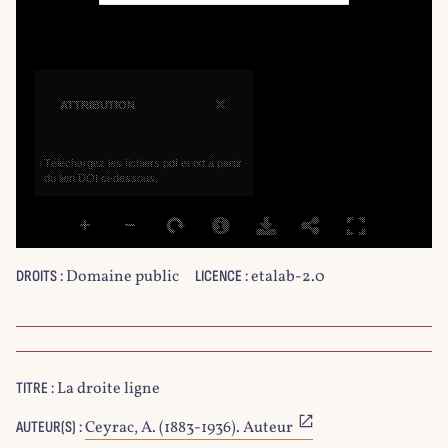
×
ATTRIBUTION
Téléchargez les fichiers pdf et txt à partir
du lien DOI ci-dessous.
Domaine public
etalab-2.0
DROITS :
LICENCE :
La droite ligne
TITRE :
Ceyrac, A. (1883-1936). Auteur
AUTEUR(S) :