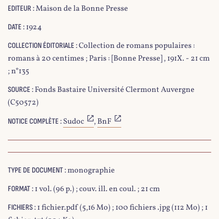
Maison de la Bonne Presse
EDITEUR :
1924
DATE :
Collection de romans populaires :
COLLECTION ÉDITORIALE :
romans à 20 centimes ; Paris : [Bonne Presse] , 191X. - 21 cm
; n°135
Fonds Bastaire Université Clermont Auvergne
SOURCE :
(C50572)
Sudoc
,
BnF
NOTICE COMPLÈTE :
monographie
TYPE DE DOCUMENT :
1 vol. (96 p.) ; couv. ill. en coul. ; 21 cm
FORMAT :
1 fichier.pdf (5,16 Mo) ; 100 fichiers .jpg (112 Mo) ; 1
FICHIERS :