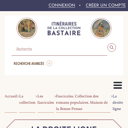
CONNEXION
CRÉER UN COMPTE
RECHERCHE
RECHERCHE AVANCÉE
Accueil
>
La
>
Les
>
Fascicules. Collection des
>
La
PRÉSENTATION DU PROJET
collection
fascicules
romans populaires. Maison de
droite
la Bonne Presse
ligne
LE FONDS BASTAIRE
COLLEX-PERSÉE
LA NUMÉRISATION DU CORPUS
DROITS ET CONDITIONS DE RÉ-UTILISATION
AIDE À LA RECHERCHE
LE CORPUS NUMÉRIQUE
PARCOURIR LE CORPUS
RECHERCHER DANS LE CORPUS
EXPLOITER LE CORPUS