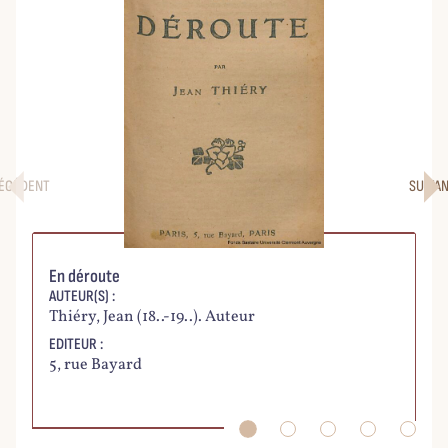
ÉCÉDENT
SUIVA
En déroute
L'
AUTEUR(S) :
AU
Thiéry, Jean (18..-19..). Auteur
Q
EDITEUR :
ED
5, rue Bayard
5,