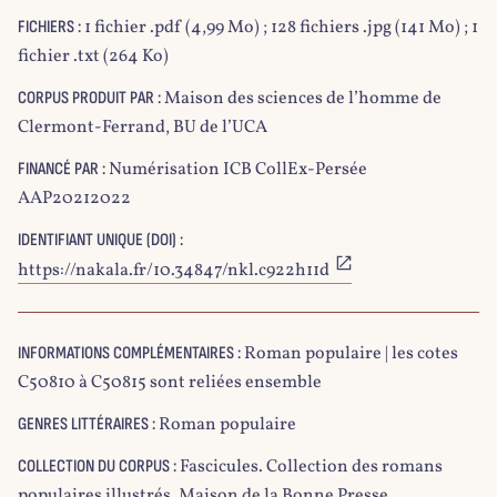
1 fichier .pdf (4,99 Mo) ; 128 fichiers .jpg (141 Mo) ; 1
FICHIERS :
fichier .txt (264 Ko)
Maison des sciences de l’homme de
CORPUS PRODUIT PAR :
Clermont-Ferrand, BU de l’UCA
Numérisation ICB CollEx-Persée
FINANCÉ PAR :
AAP20212022
IDENTIFIANT UNIQUE (DOI) :
https://nakala.fr/10.34847/nkl.c922h11d
Roman populaire | les cotes
INFORMATIONS COMPLÉMENTAIRES :
C50810 à C50815 sont reliées ensemble
Roman populaire
GENRES LITTÉRAIRES :
Fascicules. Collection des romans
COLLECTION DU CORPUS :
populaires illustrés. Maison de la Bonne Presse