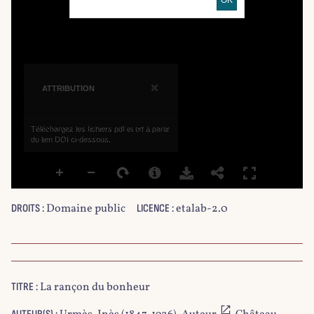
×
ATTRIBUTION
Téléchargez les fichiers pdf et txt à partir
du lien DOI ci-dessous.
Domaine public
etalab-2.0
DROITS :
LICENCE :
La rançon du bonheur
TITRE :