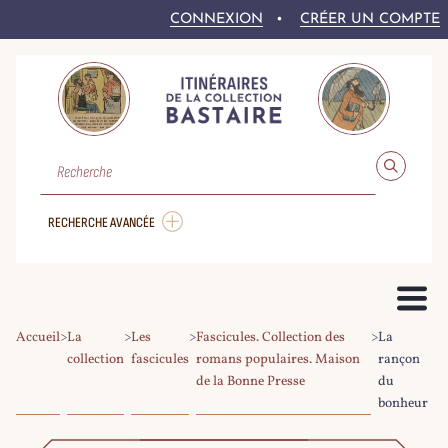
CONNEXION
CRÉER UN COMPTE
RECHERCHE
RECHERCHE AVANCÉE
Accueil
>
La
>
Les
>
Fascicules. Collection des
>
La
PRÉSENTATION DU PROJET
collection
fascicules
romans populaires. Maison
rançon
de la Bonne Presse
du
LE FONDS BASTAIRE
COLLEX-PERSÉE
LA NUMÉRISATION DU CORPUS
DROITS ET CONDITIONS DE RÉ-UTILISATION
AIDE À LA RECHERCHE
LE CORPUS NUMÉRIQUE
bonheur
PARCOURIR LE CORPUS
RECHERCHER DANS LE CORPUS
EXPLOITER LE CORPUS