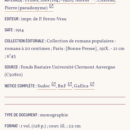
Urmès, Inès (1847-1926). Auteur
,
Château,
AUTEUR(S) :
Pierre (pseudonyme)
impr. de P. Feron-Vrau
EDITEUR :
1914
DATE :
Collection de romans populaires :
COLLECTION ÉDITORIALE :
romans à 20 centimes ; Paris : [Bonne Presse] , 191X. - 21 cm
; n°43
Fonds Bastaire Université Clermont Auvergne
SOURCE :
(C50810)
Sudoc
,
BnF
,
Gallica
NOTICE COMPLÈTE :
monographie
TYPE DE DOCUMENT :
1 vol. (128 p.) ; couv. ill. ; 22 cm
FORMAT :