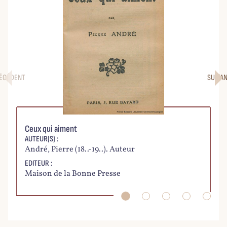
ÉCÉDENT
SUIVA
Ceux qui aiment
La
AUTEUR(S) :
AU
André, Pierre (18..-19..). Auteur
Le
EDITEUR :
ED
Maison de la Bonne Presse
5,