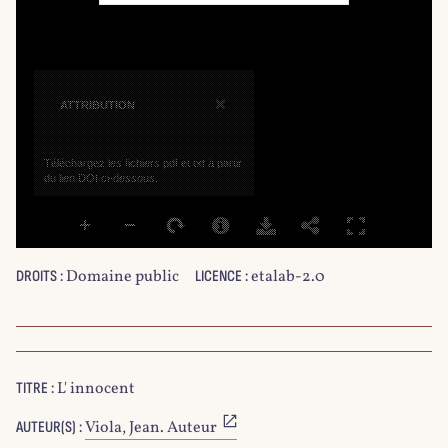
×
ATTRIBUTION
Téléchargez les fichiers pdf et txt à partir
du lien DOI ci-dessous.
Domaine public
etalab-2.0
DROITS :
LICENCE :
L' innocent
TITRE :
Viola, Jean. Auteur
AUTEUR(S) :