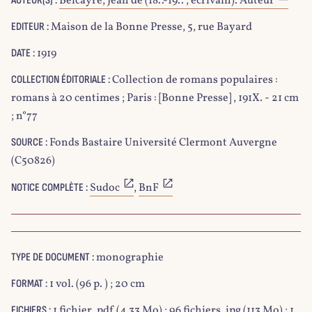
Belcayre, Jean de (18..-19.. ; écrivain). Auteur
AUTEUR(S) :
Maison de la Bonne Presse, 5, rue Bayard
EDITEUR :
1919
DATE :
Collection de romans populaires :
COLLECTION ÉDITORIALE :
romans à 20 centimes ; Paris : [Bonne Presse] , 191X. - 21 cm
; n°77
Fonds Bastaire Université Clermont Auvergne
SOURCE :
(C50826)
Sudoc
,
BnF
NOTICE COMPLÈTE :
monographie
TYPE DE DOCUMENT :
1 vol. (96 p. ) ; 20 cm
FORMAT :
1 fichier .pdf (4,33 Mo) ; 96 fichiers .jpg (113 Mo) ; 1
FICHIERS :