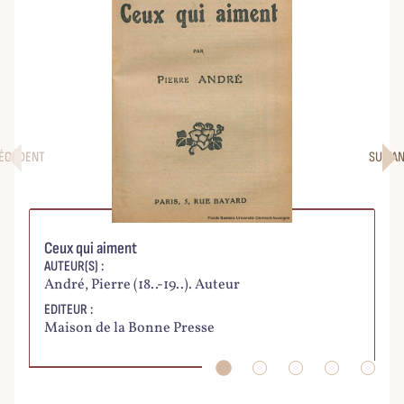
ÉCÉDENT
SUIVA
Ceux qui aiment
L'
AUTEUR(S) :
AU
André, Pierre (18..-19..). Auteur
Vi
EDITEUR :
ED
Maison de la Bonne Presse
5 