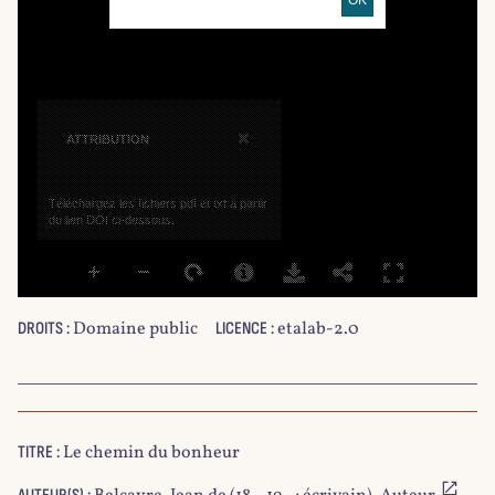
×
ATTRIBUTION
Téléchargez les fichiers pdf et txt à partir
du lien DOI ci-dessous.
Domaine public
etalab-2.0
DROITS :
LICENCE :
Le chemin du bonheur
TITRE :