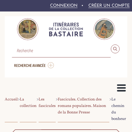
CONNEXION
CRÉER UN COMPTE
RECHERCHE
RECHERCHE AVANCÉE
Accueil
>
La
>
Les
>
Fascicules. Collection des
>
Le
PRÉSENTATION DU PROJET
collection
fascicules
romans populaires. Maison
chemin
de la Bonne Presse
du
LE FONDS BASTAIRE
COLLEX-PERSÉE
LA NUMÉRISATION DU CORPUS
DROITS ET CONDITIONS DE RÉ-UTILISATION
AIDE À LA RECHERCHE
LE CORPUS NUMÉRIQUE
bonheur
PARCOURIR LE CORPUS
RECHERCHER DANS LE CORPUS
EXPLOITER LE CORPUS