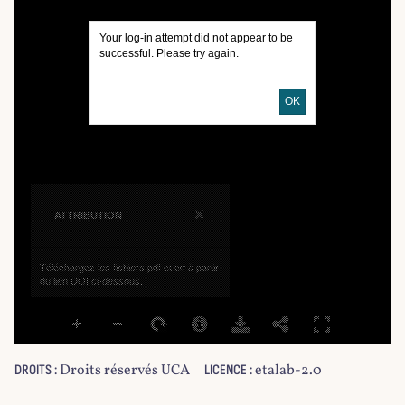
Your log-in attempt did not appear to be
successful. Please try again.
OK
×
ATTRIBUTION
Téléchargez les fichiers pdf et txt à partir
du lien DOI ci-dessous.
Droits réservés UCA
etalab-2.0
DROITS :
LICENCE :