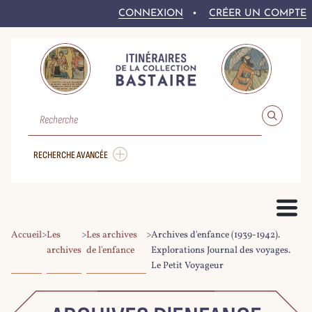
CONNEXION
CRÉER UN COMPTE
RECHERCHE
RECHERCHE AVANCÉE
Accueil
>
Les
>
Les archives
>
Archives d'enfance (1939-1942).
PRÉSENTATION DU PROJET
archives
de l'enfance
Explorations Journal des voyages.
Le Petit Voyageur
LE FONDS BASTAIRE
COLLEX-PERSÉE
LA NUMÉRISATION DU CORPUS
DROITS ET CONDITIONS DE RÉ-UTILISATION
AIDE À LA RECHERCHE
LE CORPUS NUMÉRIQUE
PARCOURIR LE CORPUS
RECHERCHER DANS LE CORPUS
EXPLOITER LE CORPUS