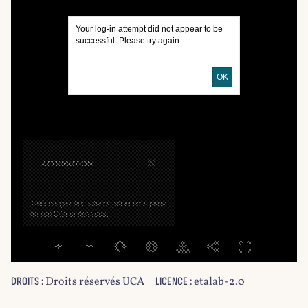
Your log-in attempt did not appear to be
successful. Please try again.
OK
×
ATTRIBUTION
Téléchargez les fichiers pdf et txt à partir
du lien DOI ci-dessous.
Droits réservés UCA
etalab-2.0
DROITS :
LICENCE :