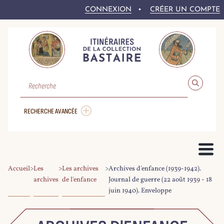
CONNEXION
CRÉER UN COMPTE
RECHERCHE
RECHERCHE AVANCÉE
Accueil
>
Les
>
Les archives
>
Archives d'enfance (1939-1942).
PRÉSENTATION DU PROJET
archives
de l'enfance
Journal de guerre (22 août 1939 - 18
juin 1940). Enveloppe
LE FONDS BASTAIRE
COLLEX-PERSÉE
LA NUMÉRISATION DU CORPUS
DROITS ET CONDITIONS DE RÉ-UTILISATION
AIDE À LA RECHERCHE
LE CORPUS NUMÉRIQUE
PARCOURIR LE CORPUS
RECHERCHER DANS LE CORPUS
EXPLOITER LE CORPUS