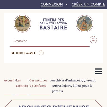
CONNEXION
CRÉER UN COMPTE
RECHERCHE
RECHERCHE AVANCÉE
Accueil
>
Les
>
Les archives
>
Archives d'enfance (1939-1942).
PRÉSENTATION DU PROJET
archives
de l'enfance
Autres loisirs. Billets pour le
paradis
LE FONDS BASTAIRE
COLLEX-PERSÉE
LA NUMÉRISATION DU CORPUS
DROITS ET CONDITIONS DE RÉ-UTILISATION
AIDE À LA RECHERCHE
LE CORPUS NUMÉRIQUE
PARCOURIR LE CORPUS
RECHERCHER DANS LE CORPUS
EXPLOITER LE CORPUS