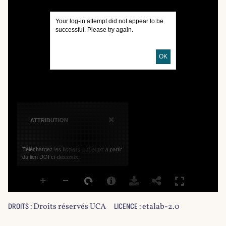
Your log-in attempt did not appear to be
successful. Please try again.
OK
×
ATTRIBUTION
Téléchargez les fichiers pdf et txt à partir
du lien DOI ci-dessous.
Droits réservés UCA
etalab-2.0
DROITS :
LICENCE :