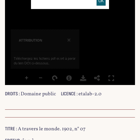
OK
×
ATTRIBUTION
Téléchargez les fichiers pdf et txt à partir
du lien DOI ci-dessous.
Domaine public
etalab-2.0
DROITS :
LICENCE :
A travers le monde. 1902, n° 07
TITRE :