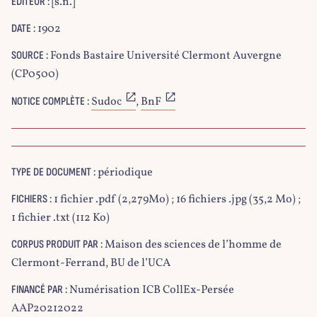
[s.n.]
EDITEUR :
1902
DATE :
Fonds Bastaire Université Clermont Auvergne
SOURCE :
(CP0500)
Sudoc
,
BnF
NOTICE COMPLÈTE :
périodique
TYPE DE DOCUMENT :
1 fichier .pdf (2,279Mo) ; 16 fichiers .jpg (35,2 Mo) ;
FICHIERS :
1 fichier .txt (112 Ko)
Maison des sciences de l’homme de
CORPUS PRODUIT PAR :
Clermont-Ferrand, BU de l’UCA
Numérisation ICB CollEx-Persée
FINANCÉ PAR :
AAP20212022