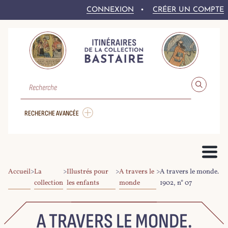
CONNEXION
CRÉER UN COMPTE
RECHERCHE
RECHERCHE AVANCÉE
Accueil
>
La
>
Illustrés pour
>
A travers le
>
A travers le monde.
PRÉSENTATION DU PROJET
collection
les enfants
monde
1902, n° 07
LE FONDS BASTAIRE
COLLEX-PERSÉE
LA NUMÉRISATION DU CORPUS
DROITS ET CONDITIONS DE RÉ-UTILISATION
AIDE À LA RECHERCHE
LE CORPUS NUMÉRIQUE
A TRAVERS LE MONDE.
PARCOURIR LE CORPUS
RECHERCHER DANS LE CORPUS
EXPLOITER LE CORPUS