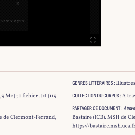
×
df et txt à partir
Illustré
GENRES LITTÉRAIRES :
,9 Mo) ; 1 fichier .txt (119
A tra
COLLECTION DU CORPUS :
PARTAGER CE DOCUMENT :
A trave
e de Clermont-Ferrand,
Bastaire (ICB). MSH de C
https://bastaire.msh.uca.