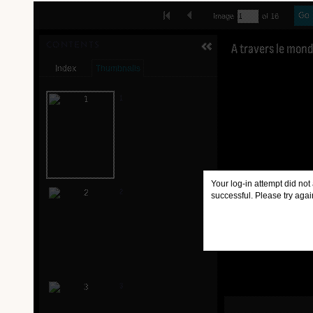
Skip to downloads and alternative formats
FIRST IMAGE
PREVIOUS IMAGE
Go
Image
of 16
MEDIA VIEWER
A travers le mond
CONTENTS
Index
Thumbnails
1
Your log-in attempt did not
2
successful. Please try agai
3