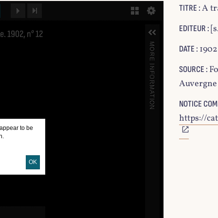
A tr
TITRE :
NEXT IMAGE
LAST IMAGE
GALLERY
[s
EDITEUR :
e. 1902, n° 12
MORE INFORMATION
1902
DATE :
Fo
SOURCE :
Auvergne
NOTICE COM
https://c
 appear to be
n.
OK