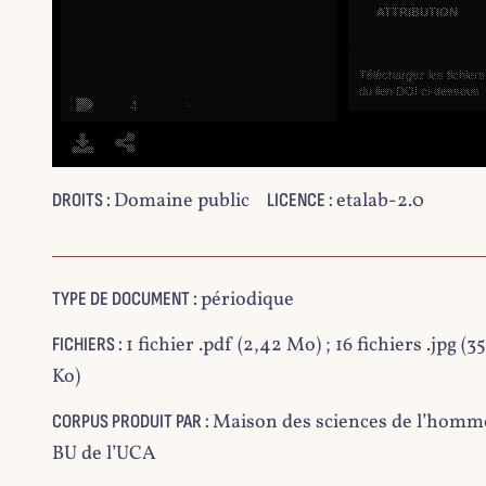
ATTRIBUTION
Téléchargez les fichiers p
du lien DOI ci-dessous.
4
Domaine public
etalab-2.0
DROITS :
LICENCE :
5
périodique
TYPE DE DOCUMENT :
1 fichier .pdf (2,42 Mo) ; 16 fichiers .jpg (35
FICHIERS :
Ko)
6
Maison des sciences de l’homm
CORPUS PRODUIT PAR :
BU de l’UCA