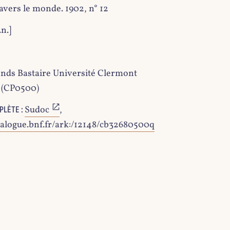
avers le monde. 1902, n° 12
.n.]
nds Bastaire Université Clermont
 (CP0500)
Sudoc
,
PLÈTE :
atalogue.bnf.fr/ark:/12148/cb32680500q