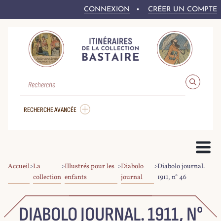
CONNEXION
CRÉER UN COMPTE
RECHERCHE
RECHERCHE AVANCÉE
Accueil
>
La
>
Illustrés pour les
>
Diabolo
>
Diabolo journal.
PRÉSENTATION DU PROJET
collection
enfants
journal
1911, n° 46
LE FONDS BASTAIRE
COLLEX-PERSÉE
LA NUMÉRISATION DU CORPUS
DROITS ET CONDITIONS DE RÉ-UTILISATION
AIDE À LA RECHERCHE
LE CORPUS NUMÉRIQUE
DIABOLO JOURNAL. 1911, N°
PARCOURIR LE CORPUS
RECHERCHER DANS LE CORPUS
EXPLOITER LE CORPUS