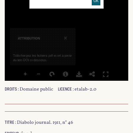
OK
×
ATTRIBUTION
Téléchargez les fichiers pdf et txt à partir
du lien DOI ci-dessous.
Domaine public
etalab-2.0
DROITS :
LICENCE :
Diabolo journal. 1911, n° 46
TITRE :