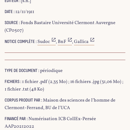
[s.n.]
EDITEUR :
12/11/1911
DATE :
Fonds Bastaire Université Clermont Auvergne
SOURCE :
(CP0507)
Sudoc
,
BnF
,
Gallica
NOTICE COMPLÈTE :
périodique
TYPE DE DOCUMENT :
1 fichier .pdf (2,35 Mo) ; 16 fichiers .jpg (31,06 Mo) ;
FICHIERS :
1 fichier .txt (48 Ko)
Maison des sciences de l’homme de
CORPUS PRODUIT PAR :
Clermont-Ferrand, BU de l’UCA
Numérisation ICB CollEx-Persée
FINANCÉ PAR :
AAP20212022