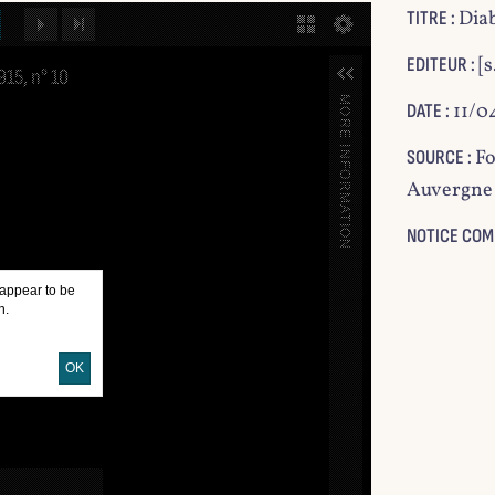
Diab
TITRE :
NEXT IMAGE
LAST IMAGE
GALLERY
[s
EDITEUR :
915, n° 10
MORE INFORMATION
11/0
DATE :
Fo
SOURCE :
Auvergne
NOTICE COM
 appear to be
n.
OK