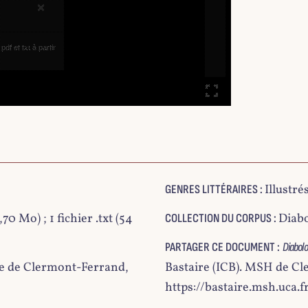
×
df et txt à partir
Illustré
GENRES LITTÉRAIRES :
,70 Mo) ; 1 fichier .txt (54
Diabo
COLLECTION DU CORPUS :
PARTAGER CE DOCUMENT :
Diabolo
e de Clermont-Ferrand,
Bastaire (ICB). MSH de C
https://bastaire.msh.uca.f