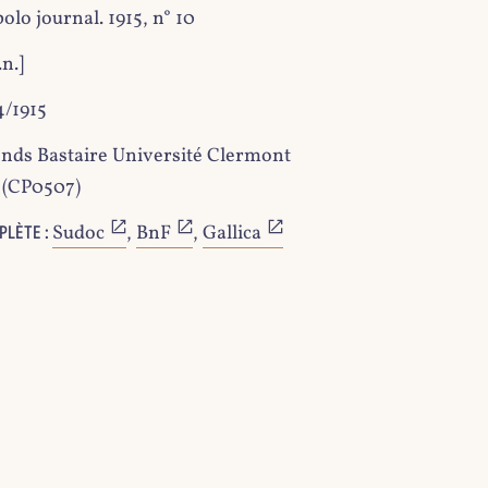
olo journal. 1915, n° 10
.n.]
4/1915
nds Bastaire Université Clermont
 (CP0507)
Sudoc
,
BnF
,
Gallica
PLÈTE :