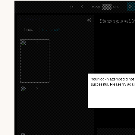
Skip to downloads and alternative formats
FIRST IMAGE
PREVIOUS IMAGE
Go
Image
of 16
MEDIA VIEWER
Diabolo journal. 1
CONTENTS
Index
Thumbnails
1
Your log-in attempt did not
successful. Please try agai
2
3