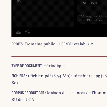
ATTRIBUTION
Téléchargez les fichiers p
du lien DOI ci-dessous.
4
Domaine public
etalab-2.0
DROITS :
LICENCE :
périodique
TYPE DE DOCUMENT :
5
1 fichier .pdf (6,54 Mo) ; 16 fichiers .jpg (26
FICHIERS :
Ko)
Maison des sciences de l’homm
CORPUS PRODUIT PAR :
BU de l’UCA