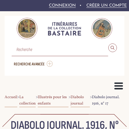
CONNEXION
CRÉER UN COMPTE
RECHERCHE
RECHERCHE AVANCÉE
Accueil
>
La
>
Illustrés pour les
>
Diabolo
>
Diabolo journal.
PRÉSENTATION DU PROJET
collection
enfants
journal
1916, n° 17
LE FONDS BASTAIRE
COLLEX-PERSÉE
LA NUMÉRISATION DU CORPUS
DROITS ET CONDITIONS DE RÉ-UTILISATION
AIDE À LA RECHERCHE
LE CORPUS NUMÉRIQUE
DIABOLO JOURNAL. 1916, N°
PARCOURIR LE CORPUS
RECHERCHER DANS LE CORPUS
EXPLOITER LE CORPUS