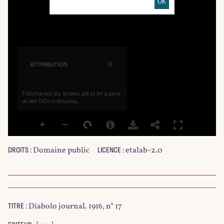
OK
×
ATTRIBUTION
Téléchargez les fichiers pdf et txt à partir
du lien DOI ci-dessous.
Domaine public
etalab-2.0
DROITS :
LICENCE :
Diabolo journal. 1916, n° 17
TITRE :