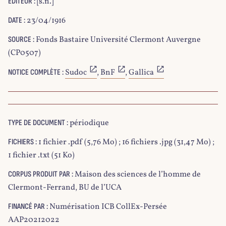
[s.n.]
EDITEUR :
23/04/1916
DATE :
Fonds Bastaire Université Clermont Auvergne
SOURCE :
(CP0507)
Sudoc
,
BnF
,
Gallica
NOTICE COMPLÈTE :
périodique
TYPE DE DOCUMENT :
1 fichier .pdf (5,76 Mo) ; 16 fichiers .jpg (31,47 Mo) ;
FICHIERS :
1 fichier .txt (51 Ko)
Maison des sciences de l’homme de
CORPUS PRODUIT PAR :
Clermont-Ferrand, BU de l’UCA
Numérisation ICB CollEx-Persée
FINANCÉ PAR :
AAP20212022