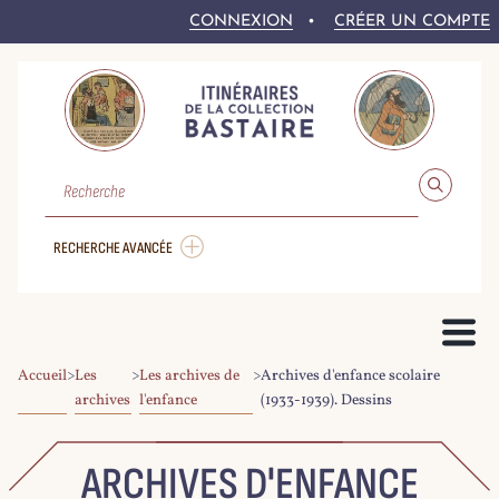
CONNEXION
CRÉER UN COMPTE
RECHERCHE
RECHERCHE AVANCÉE
Accueil
>
Les
>
Les archives de
>
Archives d'enfance scolaire
PRÉSENTATION DU PROJET
archives
l'enfance
(1933-1939). Dessins
LE FONDS BASTAIRE
COLLEX-PERSÉE
LA NUMÉRISATION DU CORPUS
DROITS ET CONDITIONS DE RÉ-UTILISATION
AIDE À LA RECHERCHE
LE CORPUS NUMÉRIQUE
ARCHIVES D'ENFANCE
PARCOURIR LE CORPUS
RECHERCHER DANS LE CORPUS
EXPLOITER LE CORPUS