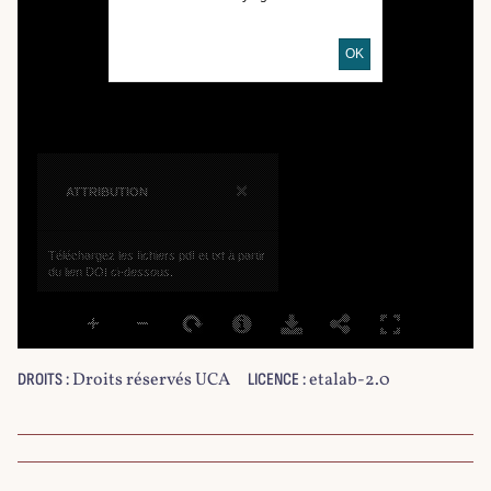
OK
×
ATTRIBUTION
Téléchargez les fichiers pdf et txt à partir
du lien DOI ci-dessous.
Droits réservés UCA
etalab-2.0
DROITS :
LICENCE :