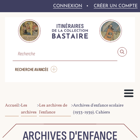
CONNEXION
CRÉER UN COMPTE
RECHERCHE
RECHERCHE AVANCÉE
Accueil
>
Les
>
Les archives de
>
Archives d'enfance scolaire
PRÉSENTATION DU PROJET
archives
l'enfance
(1933-1939). Cahiers
LE FONDS BASTAIRE
COLLEX-PERSÉE
LA NUMÉRISATION DU CORPUS
DROITS ET CONDITIONS DE RÉ-UTILISATION
AIDE À LA RECHERCHE
LE CORPUS NUMÉRIQUE
ARCHIVES D'ENFANCE
PARCOURIR LE CORPUS
RECHERCHER DANS LE CORPUS
EXPLOITER LE CORPUS