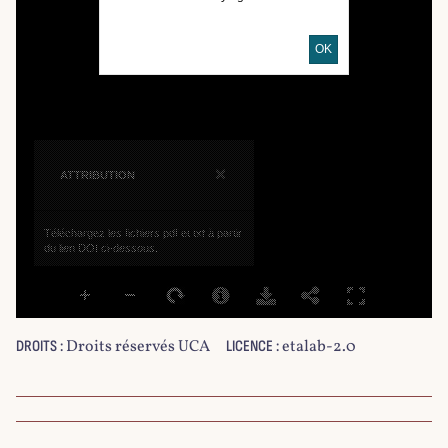
OK
×
ATTRIBUTION
Téléchargez les fichiers pdf et txt à partir
du lien DOI ci-dessous.
Droits réservés UCA
etalab-2.0
DROITS :
LICENCE :