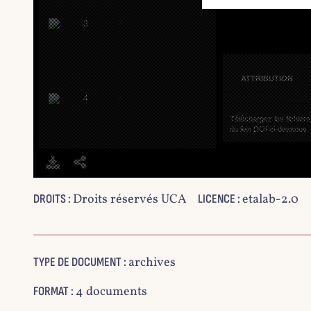
3
ATTRIBUTION
4
Téléchargez les fichiers p
du lien DOI ci-dessous.
5
Droits réservés UCA
etalab-2.0
DROITS :
LICENCE :
6
archives
TYPE DE DOCUMENT :
4 documents
FORMAT :