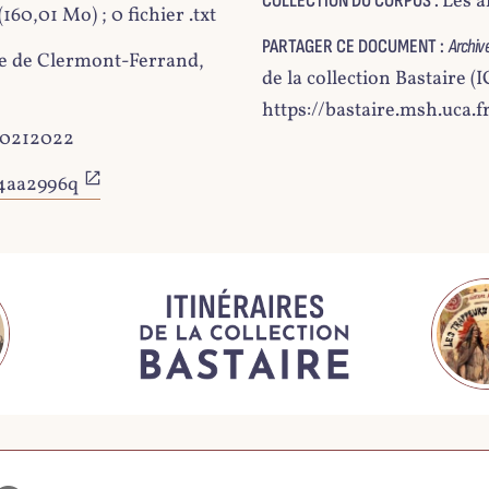
Les a
COLLECTION DU CORPUS :
 (160,01 Mo) ; 0 fichier .txt
PARTAGER CE DOCUMENT :
Archive
e de Clermont-Ferrand,
de la collection Bastaire
https://bastaire.msh.uca.
20212022
.4aa2996q