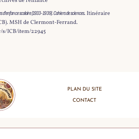
rchives de l'enfance
. Itinéraire
s d'enfance scolaire (1933-1939). Cahiers de sciences
 (ICB). MSH de Clermont-Ferrand.
fr/s/ICB/item/22945
PLAN DU SITE
CONTACT