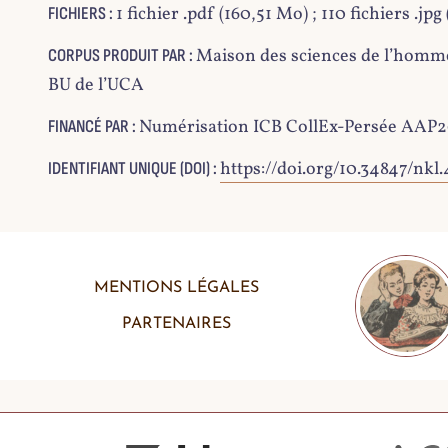
1 fichier .pdf (160,51 Mo) ; 110 fichiers .jpg
FICHIERS :
7
Maison des sciences de l’homm
CORPUS PRODUIT PAR :
BU de l’UCA
Numérisation ICB CollEx-Persée AAP
FINANCÉ PAR :
8
https://doi.org/10.34847/nkl
IDENTIFIANT UNIQUE (DOI) :
9
MENTIONS LÉGALES
PARTENAIRES
10