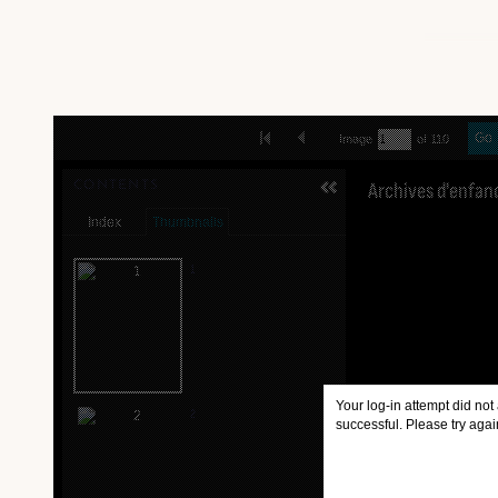
Skip to downloads and alternative formats
FIRST IMAGE
PREVIOUS IMAGE
Go
Image
of 110
MEDIA VIEWER
CONTENTS
Index
Thumbnails
1
Your log-in attempt did not
2
successful. Please try agai