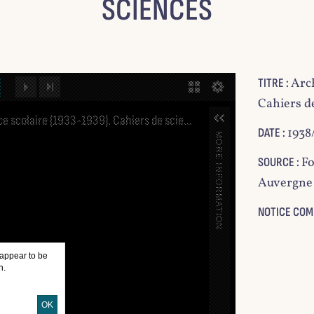
SCIENCES
Arch
TITRE :
NEXT IMAGE
LAST IMAGE
GALLERY
Cahiers d
Archives d'enfance scolaire (1933-1939). Cahiers de sciences
1938
DATE :
MORE INFORMATION
Fo
SOURCE :
Auvergne 
NOTICE COM
 appear to be
n.
OK