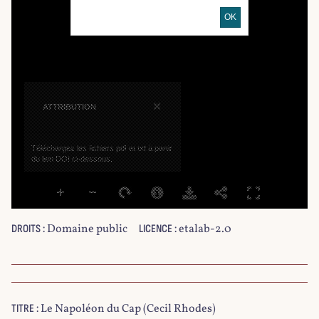
OK
×
ATTRIBUTION
Téléchargez les fichiers pdf et txt à partir
du lien DOI ci-dessous.
Domaine public
etalab-2.0
DROITS :
LICENCE :
Le Napoléon du Cap (Cecil Rhodes)
TITRE :