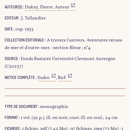
Dukay, Pierre. Auteur
AUTEUR(S) :
J. Tallandier
EDITEUR :
cop. 1933
DATE :
A travers l'univers. Aventures vécues
COLLECTION ÉDITORIALE :
de mer et d'outre-mer. -section Bleue ; n°4
Fonds Bastaire Université Clermont Auvergne
SOURCE :
(C50257)
Sudoc
,
BnF
NOTICE COMPLÈTE :
monographie
TYPE DE DOCUMENT :
1 vol. (92 p.); ill. en noir, couv. ill. en coul.; 24 cm
FORMAT :
1 fichier .pdf (7,42 Mo) ; 97 fichiers .jpeg (73 Mo) ; 1
FICHIERS :