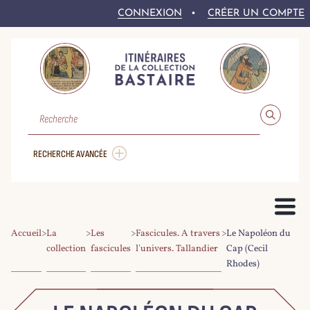
CONNEXION
CRÉER UN COMPTE
RECHERCHE
RECHERCHE AVANCÉE
Accueil
>
La
>
Les
>
Fascicules. A travers
>
Le Napoléon du
PRÉSENTATION DU PROJET
collection
fascicules
l'univers. Tallandier
Cap (Cecil
Rhodes)
LE FONDS BASTAIRE
COLLEX-PERSÉE
LA NUMÉRISATION DU CORPUS
DROITS ET CONDITIONS DE RÉ-UTILISATION
AIDE À LA RECHERCHE
LE CORPUS NUMÉRIQUE
PARCOURIR LE CORPUS
RECHERCHER DANS LE CORPUS
EXPLOITER LE CORPUS