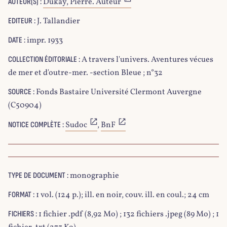
Dukay, Pierre. Auteur
AUTEUR(S) :
J. Tallandier
EDITEUR :
impr. 1933
DATE :
A travers l'univers. Aventures vécues
COLLECTION ÉDITORIALE :
de mer et d'outre-mer. -section Bleue ; n°32
Fonds Bastaire Université Clermont Auvergne
SOURCE :
(C50904)
Sudoc
,
BnF
NOTICE COMPLÈTE :
monographie
TYPE DE DOCUMENT :
1 vol. (124 p.); ill. en noir, couv. ill. en coul.; 24 cm
FORMAT :
1 fichier .pdf (8,92 Mo) ; 132 fichiers .jpeg (89 Mo) ; 1
FICHIERS :