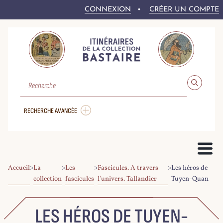
CONNEXION
CRÉER UN COMPTE
RECHERCHE
RECHERCHE AVANCÉE
Accueil
>
La
>
Les
>
Fascicules. A travers
>
Les héros de
PRÉSENTATION DU PROJET
collection
fascicules
l'univers. Tallandier
Tuyen-Quan
LE FONDS BASTAIRE
COLLEX-PERSÉE
LA NUMÉRISATION DU CORPUS
DROITS ET CONDITIONS DE RÉ-UTILISATION
AIDE À LA RECHERCHE
LE CORPUS NUMÉRIQUE
LES HÉROS DE TUYEN-
PARCOURIR LE CORPUS
RECHERCHER DANS LE CORPUS
EXPLOITER LE CORPUS