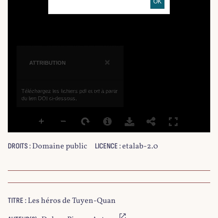
OK
×
ATTRIBUTION
Téléchargez les fichiers pdf et txt à partir
du lien DOI ci-dessous.
Domaine public
etalab-2.0
DROITS :
LICENCE :
Les héros de Tuyen-Quan
TITRE :