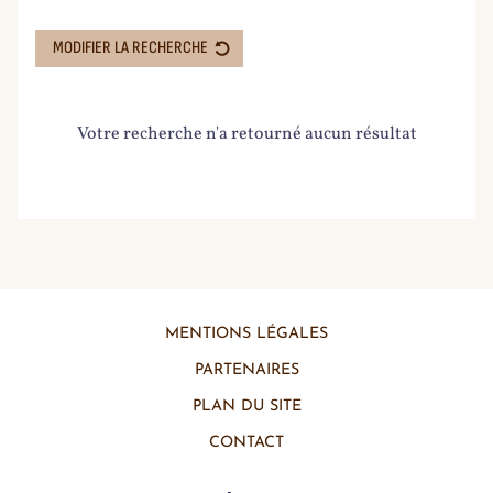
LES CATALOGUES ET INVENTAIRES
MODIFIER LA RECHERCHE
ACTIVITÉS DE LA RECHERCHE
Votre recherche n'a retourné aucun résultat
MENTIONS LÉGALES
PARTENAIRES
PLAN DU SITE
CONTACT